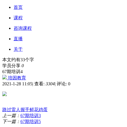
首页
课程
咨询课程
直播
关于
本文约有33个字
学员分享
0
67期培训4
培因教育
2021-1-28 11:05
|
查看:
3304
|
评论: 0
路过
雷人
握手
鲜花
鸡蛋
上一篇：
67期培训3
下一篇：
67期培训5